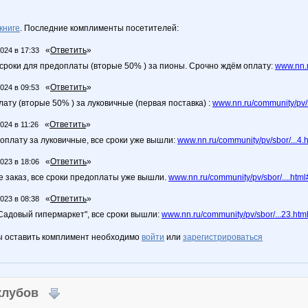
книге
. Последние комплименты посетителей:
«
Ответить
»
2024 в 17:33
сроки для предоплаты (вторые 50% ) за пионы. Срочно ждём оплату:
www.nn.r
«
Ответить
»
2024 в 09:53
ату (вторые 50% ) за луковичные (первая поставка) :
www.nn.ru/community/pv/
«
Ответить
»
024 в 11:26
оплату за луковичные, все сроки уже вышли:
www.nn.ru/community/pv/sbor/...4
«
Ответить
»
2023 в 18:06
е заказ, все сроки предоплаты уже вышли.
www.nn.ru/community/pv/sbor/....ht
«
Ответить
»
2023 в 08:38
"Садовый гипермаркет", все сроки вышли:
www.nn.ru/community/pv/sbor/...23.htm
ы оставить комплимент необходимо
войти
или
зарегистрироваться
 клубов