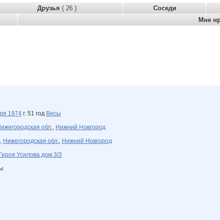
Друзья
( 26 )
Соседи
Мне н
бря
1974
г. 51 год
Весы
ижегородская обл.
,
Нижний Новгород
,
Нижегородская обл.
,
Нижний Новгород
Героя Усилова дом 3/3
ны