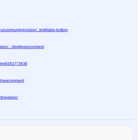
u/community/pv/sbor/...tml#table-bottom
sbor/....html#newcomment
.html#263773638
ml#newcomment
l#newtopic