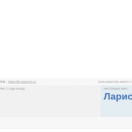
chik
:
mlarchik.www.nn.ru
пользователь имеет 
ее 1 года назад
настоящее имя:
Лари