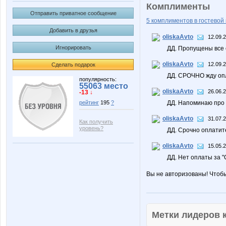
Комплименты
Отправить приватное сообщение
5 комплиментов в гостевой 
Добавить в друзья
oliskaAvto
12.09.
Игнорировать
ДД. Пропущены все 
oliskaAvto
12.09.
Сделать подарок
ДД. СРОЧНО жду опл
популярность:
55063 место
oliskaAvto
26.06.2
-13 ↓
ДД. Напоминаю про 
рейтинг
195
?
oliskaAvto
31.07.
Как получить
уровень?
ДД. Срочно оплатит
oliskaAvto
15.05.
ДД. Нет оплаты за 
Вы не авторизованы! Чтоб
Метки лидеров