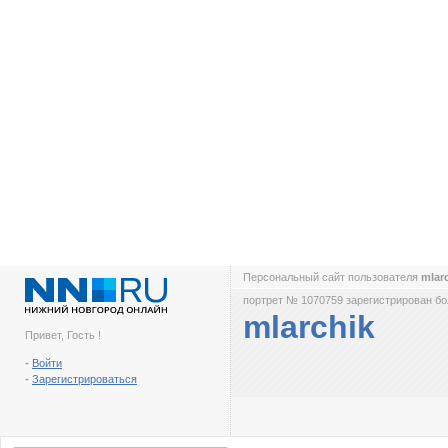
Персональный сайт пользователя
mlar
портрет № 1070759 зарегистрирован бол
mlarchik
Привет, Гость !
-
Войти
-
Зарегистрироваться