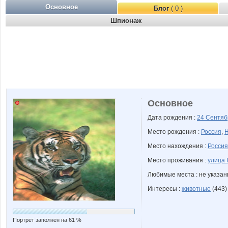
Основное
Блог
( 0 )
Шпионаж
Основное
Дата рождения :
24 Сентя
Место рождения :
Россия
,
Н
Место нахождения :
Россия
Место проживания :
улица 
Любимые места : не указа
Интересы :
животные
(443)
Портрет заполнен на 61 %